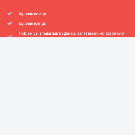
Eğitimin niteliği.
Eğitimin içeriği.
Hobisel çalışmalardan bağımsız; sanat insanı, eğitici bireyler
yetiştirmemiz...
Müzik bilinci ve kültürüne sahip kişilerin birarada olması.
KEŞFET
Müziğin Bilimselliğine