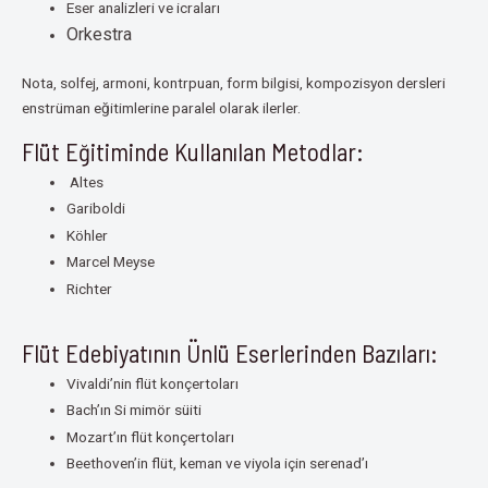
Eser analizleri ve icraları
Orkestra
Nota, solfej, armoni, kontrpuan, form bilgisi, kompozisyon dersleri
enstrüman eğitimlerine paralel olarak ilerler.
Flüt Eğitiminde Kullanılan Metodlar:
Altes
Gariboldi
Köhler
Marcel Meyse
Richter
Flüt Edebiyatının Ünlü Eserlerinden Bazıları:
Vivaldi’nin flüt konçertoları
Bach’ın Si mimör süiti
Mozart’ın flüt konçertoları
Beethoven’in flüt, keman ve viyola için serenad’ı