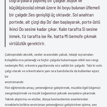
coğrafyalara yayılmış bir çalgıdır.Büyük ve
küçük(piccola) olmak üzere iki boyu bulunan üflemeli
bir çalgıdır.Ses genişliği üç oktavdır. Sol anahtarı
portede, alt çizgi dışı Do’ dan başlayarak, porte üstü
ikinci Do sesine kadar çıkar. Kalın tarafta Si sesine
inmek, tiz tarafta ise Re, hatta Mi bemol’e çıkmak
virtüözlük gerektirir.
Çalınışındaki akıcılık, sesler arasındaki çabuk, telaşlı sıçramaları
kolaylıkla icra yeteneği ve hiçbir çalgıda bulunmayan etkili ses rengi
nedeniyle flüt, orkestra yapıtlarında söz sahibi bir çalgıdır. Tabi ki solo
çalgı olarak ve orkestraların yanı sıra bandolarda da kullanılan eşsiz
bir
enstrümandır.
Flüt eğitiminde amaç; yeteneğimizi geliştirmek, müzikle ilgili bilgimizi
zenginleştirmek ve müzik beğenimizi yüksek seviyelere çıkarmak.
Teknik alıştırma ve etütler, dünya bestecilerinin eserlerinden
örneklerle birlikte enstrüman yeteneğimizi geliştirirken işitme, ses