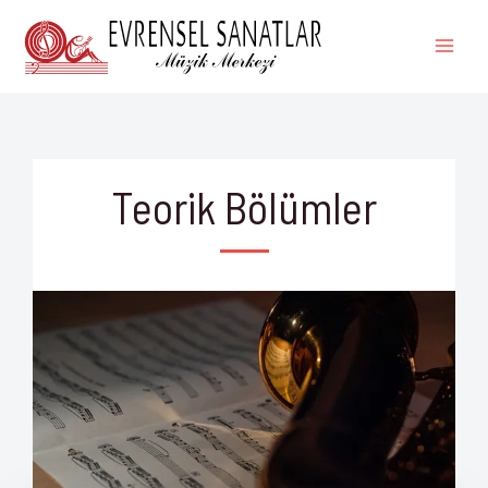
İçeriğe
MAI
atla
ME
Teorik Bölümler