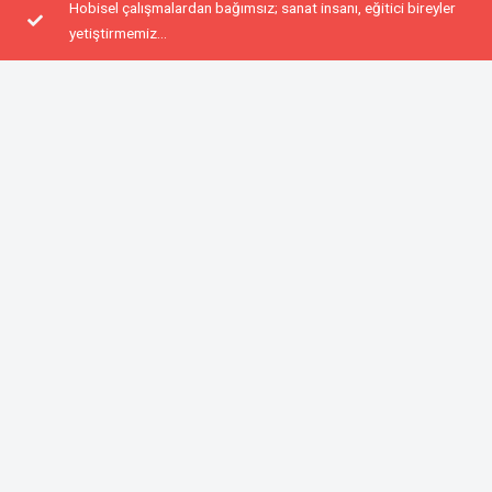
Hobisel çalışmalardan bağımsız; sanat insanı, eğitici bireyler
yetiştirmemiz...
Müzik bilinci ve kültürüne sahip kişilerin birarada olması.
KEŞFET
Müziğin Bilimselliğine
İnananlar İçin...