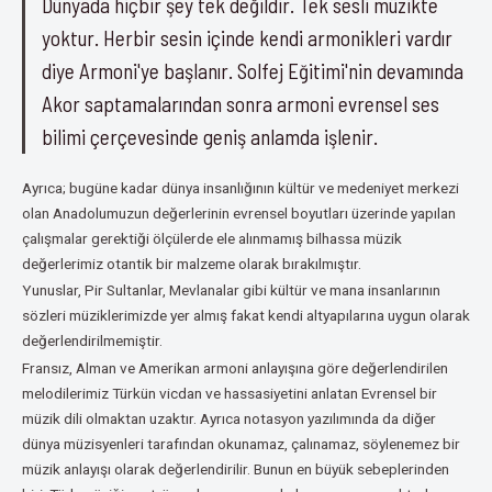
Dünyada hiçbir şey tek değildir. Tek sesli müzikte
yoktur. Herbir sesin içinde kendi armonikleri vardır
diye Armoni'ye başlanır. Solfej Eğitimi'nin devamında
Akor saptamalarından sonra armoni evrensel ses
bilimi çerçevesinde geniş anlamda işlenir.
Ayrıca; bugüne kadar dünya insanlığının kültür ve medeniyet merkezi
olan Anadolumuzun değerlerinin evrensel boyutları üzerinde yapılan
çalışmalar gerektiği ölçülerde ele alınmamış bilhassa müzik
değerlerimiz otantik bir malzeme olarak bırakılmıştır.
Yunuslar, Pir Sultanlar, Mevlanalar gibi kültür ve mana insanlarının
sözleri müziklerimizde yer almış fakat kendi altyapılarına uygun olarak
değerlendirilmemiştir.
Fransız, Alman ve Amerikan armoni anlayışına göre değerlendirilen
melodilerimiz Türkün vicdan ve hassasiyetini anlatan Evrensel bir
müzik dili olmaktan uzaktır. Ayrıca notasyon yazılımında da diğer
dünya müzisyenleri tarafından okunamaz, çalınamaz, söylenemez bir
müzik anlayışı olarak değerlendirilir. Bunun en büyük sebeplerinden