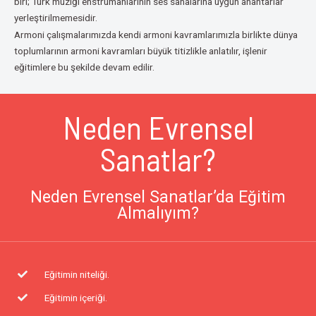
biri; Türk müziği enstrümanlarının ses sahalarına uygun anahtarlar
yerleştirilmemesidir.
Armoni çalışmalarımızda kendi armoni kavramlarımızla birlikte dünya
toplumlarının armoni kavramları büyük titizlikle anlatılır, işlenir
eğitimlere bu şekilde devam edilir.
Neden Evrensel
Sanatlar?
Neden Evrensel Sanatlar’da Eğitim
Almalıyım?
Eğitimin niteliği.
Eğitimin içeriği.